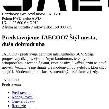
Benzínový 4-valcový motor
1.6 TGDI
Pohon
FWD alebo AWD
Už od
27 600 €
s DPH
Záruka na vozidlo
7 rokov alebo 150 000 km
Predstavujeme JAECOO7
Štýl mesta,
duša dobrodruha
JAECOO7 predstavuje definíciu inteligentného SUV. Spája
progresívny dizajn s výnimočným komfortom, terénnymi
schopnosťami a technológiami, ktoré posúvajú každú jazdu na novú
úroveň. Vozidlo je navrhnuté pre moderných objaviteľov, ktorí chcú
spojiť každodennú praktickosť s autentickým zážitkom z jazdy.
JAECOO
7
Predstavenie
Predstavenie
Konfigurovať
Ceny a výbavy
Recenzie