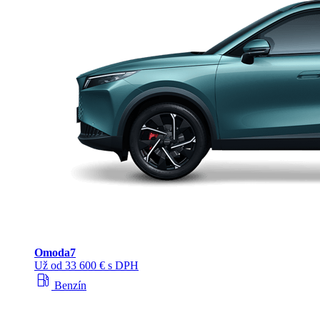
Omoda
7
Už od 33 600 € s DPH
local_gas_station
Benzín