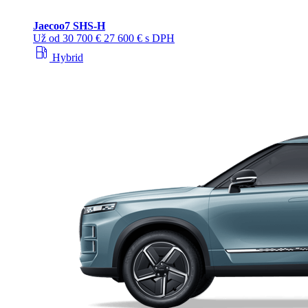
Jaecoo
7 SHS-H
Už od
30 700 €
27 600 € s DPH
local_gas_station
Hybrid