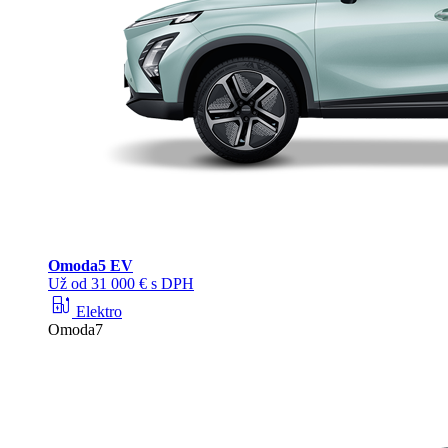
Omoda
5 EV
Už od 31 000 € s DPH
ev_station
Elektro
Omoda7