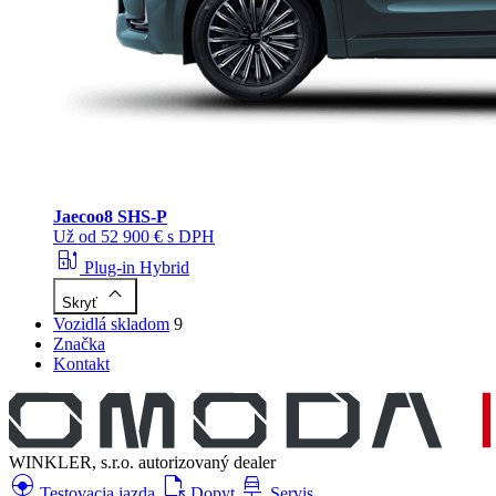
Jaecoo
8 SHS-P
Už od 52 900 € s DPH
ev_station
Plug-in Hybrid
keyboard_arrow_up
Skryť
Vozidlá skladom
9
Značka
Kontakt
WINKLER, s.r.o.
autorizovaný dealer
search_hands_free
file_open
car_repair
Testovacia jazda
Dopyt
Servis