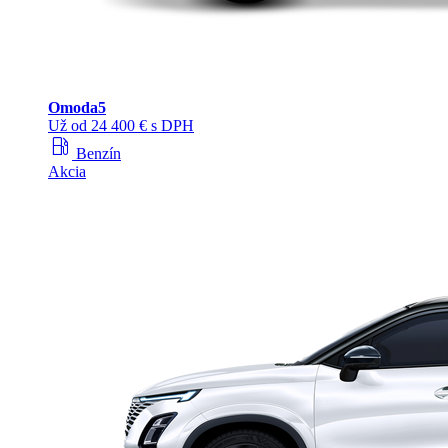
Omoda
5
Už od 24 400 € s DPH
local_gas_station
Benzín
Akcia