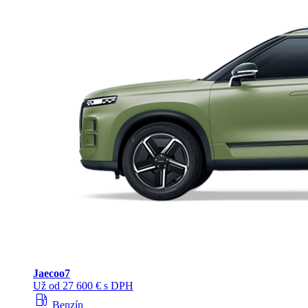
Jaecoo
7
Už od 27 600 € s DPH
local_gas_station
Benzín