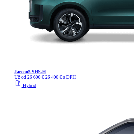
Jaecoo
5 SHS-H
Už od
26 600 €
26 400 € s DPH
local_gas_station
Hybrid