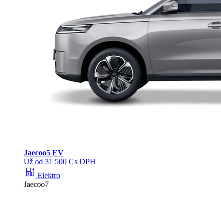
Jaecoo
5 EV
Už od 31 500 € s DPH
ev_station
Elektro
Jaecoo7