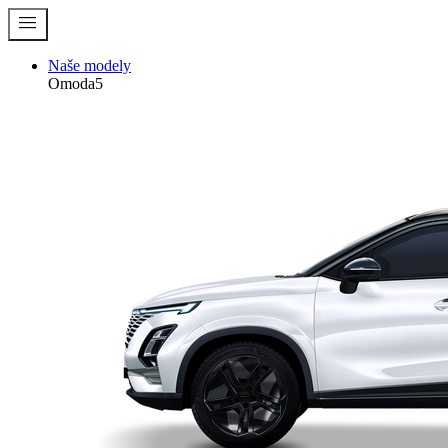
menu
Naše modely
Omoda5