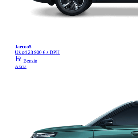
Jaecoo
5
Už od 28 900 € s DPH
local_gas_station
Benzín
Akcia