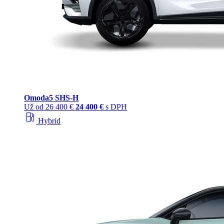
Omoda
5 SHS‑H
Už od
26 400 €
24 400 €
s DPH
local_gas_station
Hybrid