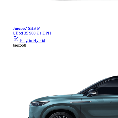
Jaecoo
7 SHS-P
Už od 35 900 € s DPH
ev_station
Plug-in Hybrid
Jaecoo8