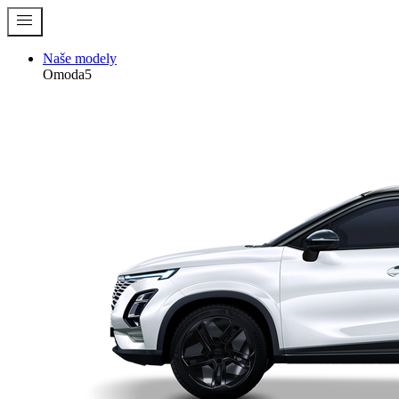
menu
Naše modely
Omoda5