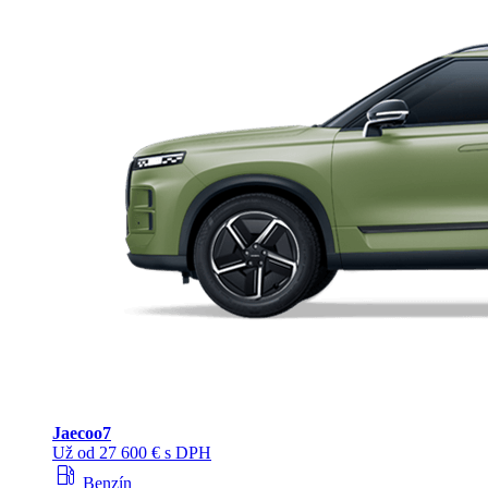
Jaecoo
7
Už od 27 600 € s DPH
local_gas_station
Benzín