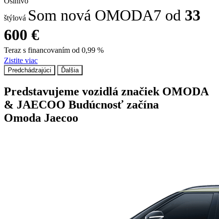
Oslnivo
Som nová OMODA7 od
33
štýlová
600 €
Teraz s financovaním od 0,99 %
Zistite viac
Predchádzajúci
Ďalšia
Predstavujeme vozidlá značiek OMODA
& JAECOO
Budúcnosť začína
Omoda Jaecoo