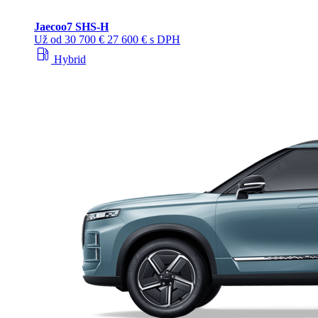
Jaecoo
7 SHS-H
Už od
30 700 €
27 600 € s DPH
local_gas_station
Hybrid