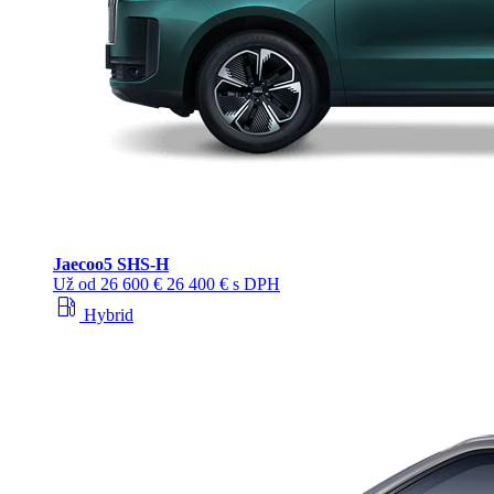
Jaecoo
5 SHS-H
Už od
26 600 €
26 400 € s DPH
local_gas_station
Hybrid