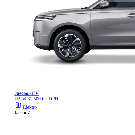
Jaecoo
5 EV
Už od 31 500 € s DPH
ev_station
Elektro
Jaecoo7