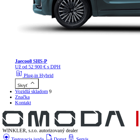
Jaecoo
8 SHS-P
Už od 52 900 € s DPH
ev_station
Plug-in Hybrid
keyboard_arrow_up
Skryť
Vozidlá skladom
9
Značka
Kontakt
WINKLER, s.r.o.
autorizovaný dealer
search_hands_free
file_open
car_repair
Testovacia jazda
Dopyt
Servis