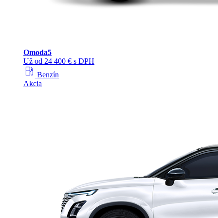
Omoda
5
Už od 24 400 € s DPH
local_gas_station
Benzín
Akcia