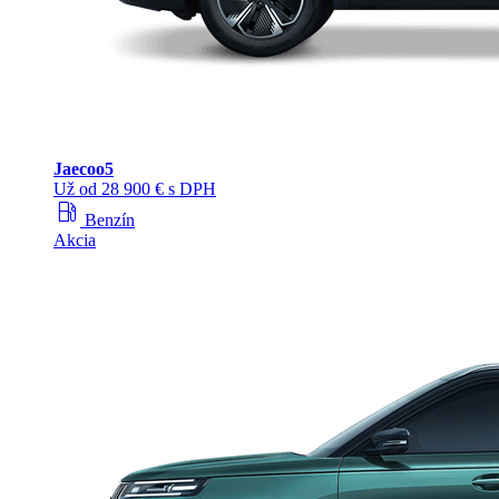
Jaecoo
5
Už od 28 900 € s DPH
local_gas_station
Benzín
Akcia