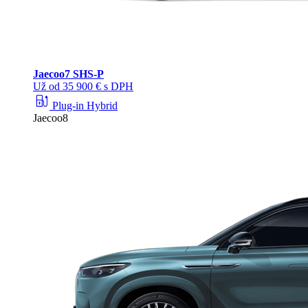
Jaecoo
7 SHS-P
Už od 35 900 € s DPH
ev_station
Plug-in Hybrid
Jaecoo8