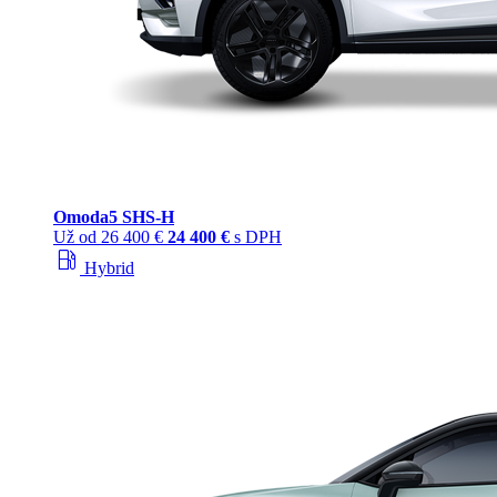
Omoda
5 SHS‑H
Už od
26 400 €
24 400 €
s DPH
local_gas_station
Hybrid