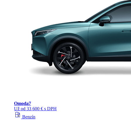
Omoda
7
Už od 33 600 € s DPH
local_gas_station
Benzín