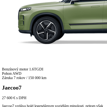
Benzínový motor 1.6TGDI
Pohon AWD
Záruka 7 rokov / 150 000 km
Jaecoo7
27 600 € s DPH
Jaecoo7 vzdáva hold legendárnym vozidlám minulosti, pritom však