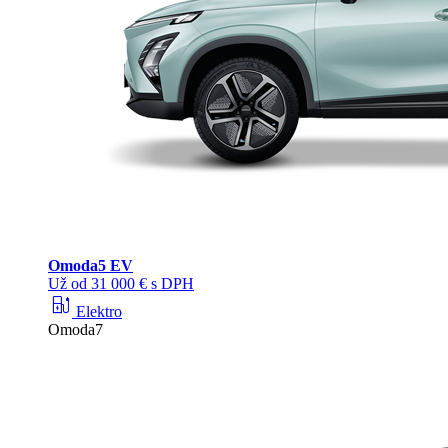
Omoda
5 EV
Už od 31 000 € s DPH
ev_station
Elektro
Omoda7