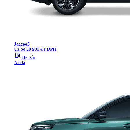
Jaecoo
5
Už od 28 900 € s DPH
local_gas_station
Benzín
Akcia