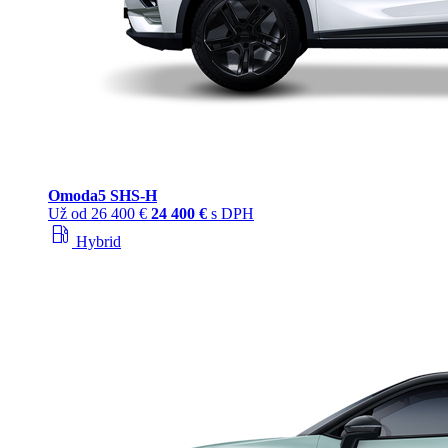
Omoda
5 SHS‑H
Už od
26 400 €
24 400 €
s DPH
local_gas_station
Hybrid