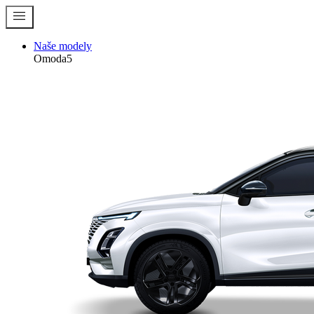
menu
Naše modely
Omoda5