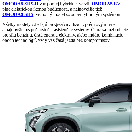
OMODA5 SHS-H
v úspornej hybridnej verzii,
OMODA5 EV
,
plne elektrickou ikonou budúcnosti, a najnovejšie tiež
OMODA9 SHS
, vrcholný model so superhybridným systémom.
Všetky modely zdieľajú progresívny dizajn, prémiový interiér
a najnovšie bezpečnostné a asistenčné systémy. Či už sa rozhodnete
pre silu benzínu, čistú energiu elektriny, alebo múdru kombináciu
oboch technológií, vždy vás čaká jazda bez kompromisov.