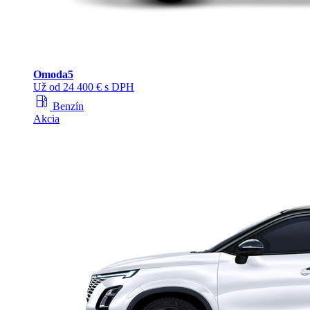
Omoda
5
Už od 24 400 € s DPH
local_gas_station
Benzín
Akcia