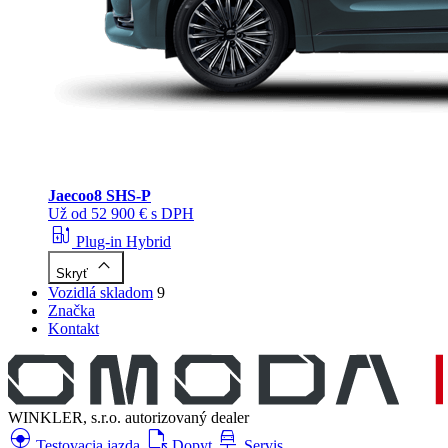
Jaecoo
8 SHS-P
Už od 52 900 € s DPH
ev_station
Plug-in Hybrid
keyboard_arrow_up
Skryť
Vozidlá skladom
9
Značka
Kontakt
WINKLER, s.r.o.
autorizovaný dealer
search_hands_free
file_open
car_repair
Testovacia jazda
Dopyt
Servis