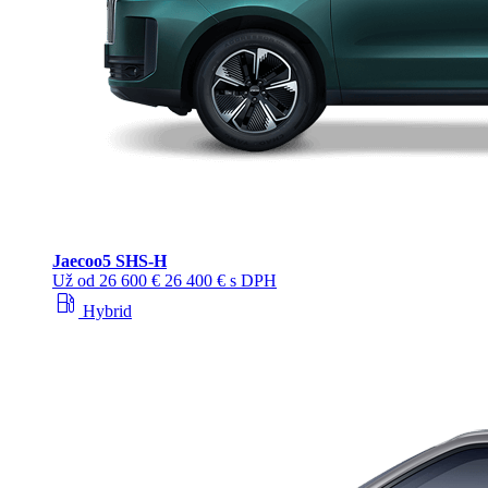
Jaecoo
5 SHS-H
Už od
26 600 €
26 400 € s DPH
local_gas_station
Hybrid