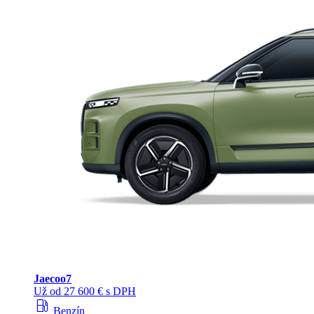
Jaecoo
7
Už od 27 600 € s DPH
local_gas_station
Benzín