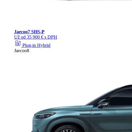
Jaecoo
7 SHS-P
Už od 35 900 € s DPH
ev_station
Plug-in Hybrid
Jaecoo8