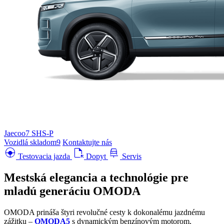
Jaecoo7 SHS-P
Vozidlá skladom
9
Kontaktujte nás
search_hands_free
file_open
car_repair
Testovacia jazda
Dopyt
Servis
Mestská elegancia a technológie pre
mladú generáciu
OMODA
OMODA prináša štyri revolučné cesty k dokonalému jazdnému
zážitku –
OMODA5
s dynamickým benzínovým motorom,