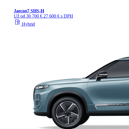
Jaecoo
7 SHS-H
Už od
30 700 €
27 600 € s DPH
local_gas_station
Hybrid