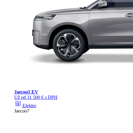
Jaecoo
5 EV
Už od 31 500 € s DPH
ev_station
Elektro
Jaecoo7