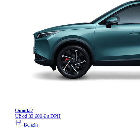
Omoda
7
Už od 33 600 € s DPH
local_gas_station
Benzín