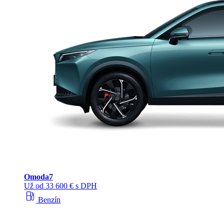
Omoda
7
Už od 33 600 € s DPH
local_gas_station
Benzín