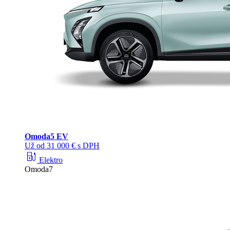
Omoda
5 EV
Už od 31 000 € s DPH
ev_station
Elektro
Omoda7