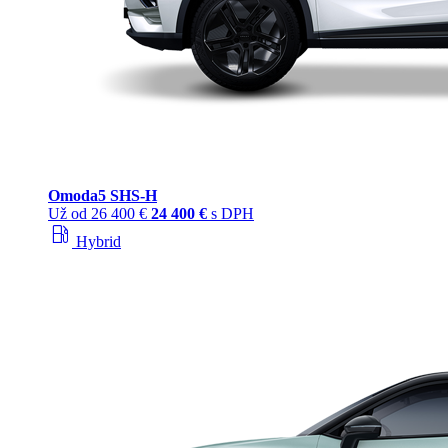
Omoda
5 SHS‑H
Už od
26 400 €
24 400 €
s DPH
local_gas_station
Hybrid