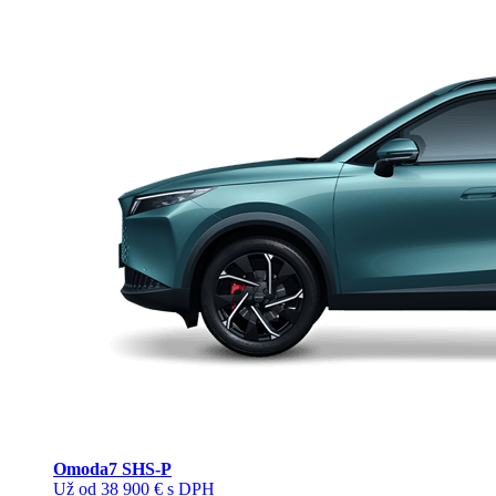
Omoda
7 SHS-P
Už od 38 900 € s DPH