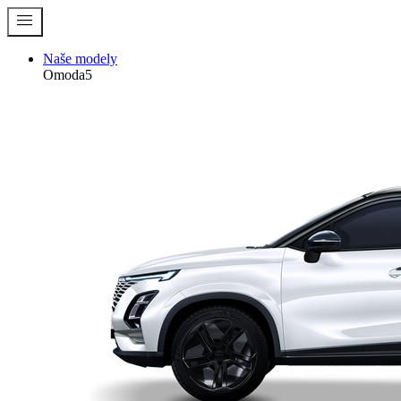
menu
Naše modely
Omoda5