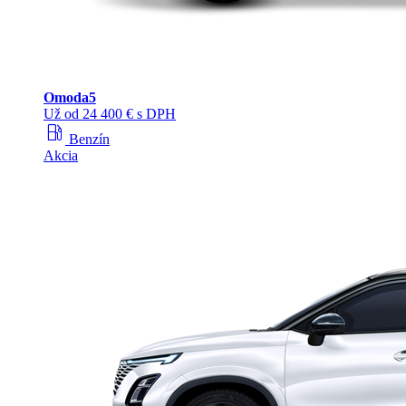
Omoda
5
Už od 24 400 € s DPH
local_gas_station
Benzín
Akcia