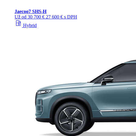
Jaecoo
7 SHS-H
Už od
30 700 €
27 600 € s DPH
local_gas_station
Hybrid