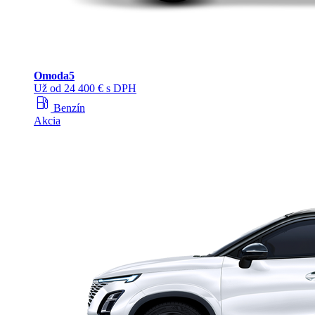
Omoda
5
Už od 24 400 € s DPH
local_gas_station
Benzín
Akcia