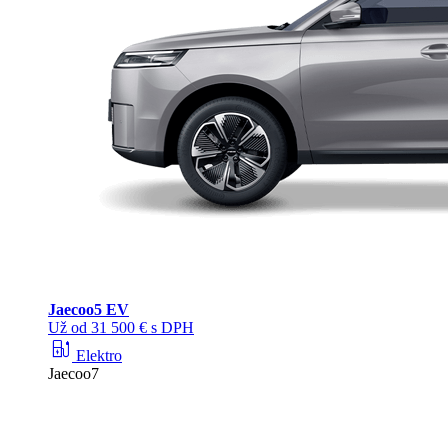
Jaecoo
5 EV
Už od 31 500 € s DPH
ev_station
Elektro
Jaecoo7