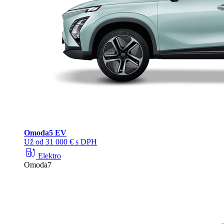
Omoda
5 EV
Už od 31 000 € s DPH
ev_station
Elektro
Omoda7