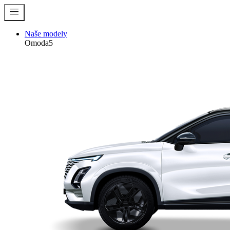
menu
Naše modely
Omoda5