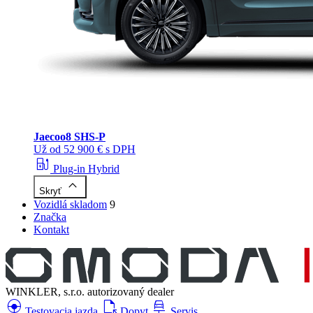
Jaecoo
8 SHS-P
Už od 52 900 € s DPH
ev_station
Plug-in Hybrid
keyboard_arrow_up
Skryť
Vozidlá skladom
9
Značka
Kontakt
WINKLER, s.r.o.
autorizovaný dealer
search_hands_free
file_open
car_repair
Testovacia jazda
Dopyt
Servis