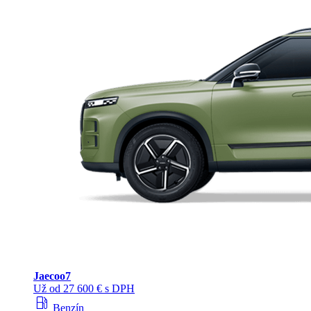
Jaecoo
7
Už od 27 600 € s DPH
local_gas_station
Benzín