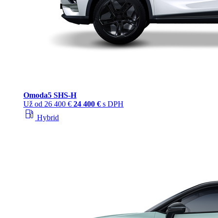
Omoda
5 SHS‑H
Už od
26 400 €
24 400 €
s DPH
local_gas_station
Hybrid