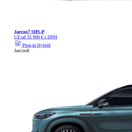
Jaecoo
7 SHS-P
Už od 35 900 € s DPH
ev_station
Plug-in Hybrid
Jaecoo8