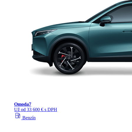
Omoda
7
Už od 33 600 € s DPH
local_gas_station
Benzín