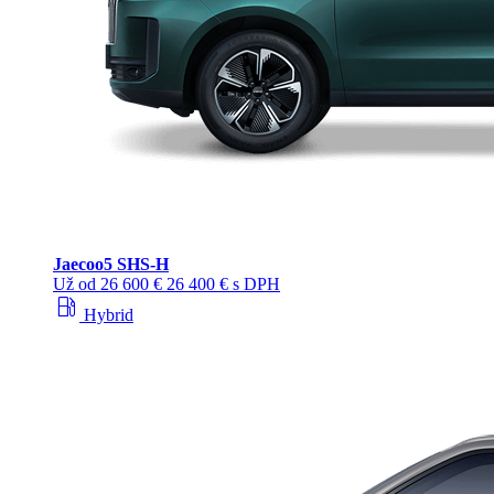
Jaecoo
5 SHS-H
Už od
26 600 €
26 400 € s DPH
local_gas_station
Hybrid